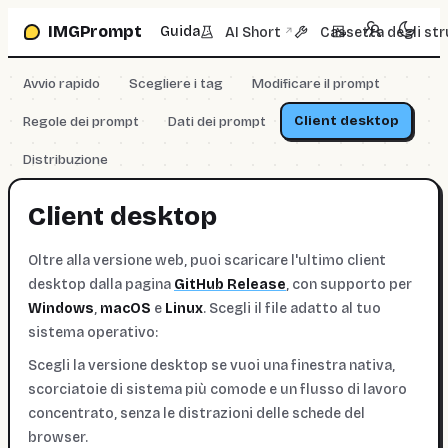
Vai alla casella prompt
IMGPrompt
Guida
AI Short
Cassetta degli str
↗
Avvio rapido
Scegliere i tag
Modificare il prompt
Client desktop
Regole dei prompt
Dati dei prompt
Distribuzione
Client desktop
Oltre alla versione web, puoi scaricare l'ultimo client
desktop dalla pagina
GitHub Release
, con supporto per
Windows
,
macOS
e
Linux
. Scegli il file adatto al tuo
sistema operativo:
Scegli la versione desktop se vuoi una finestra nativa,
scorciatoie di sistema più comode e un flusso di lavoro
concentrato, senza le distrazioni delle schede del
browser.