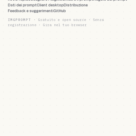
Dati dei prompt
Client desktop
Distribuzione
Feedback e suggerimenti
GitHub
IMGPROMPT
·
Gratuito e open source · Senza
registrazione · Gira nel tuo browser