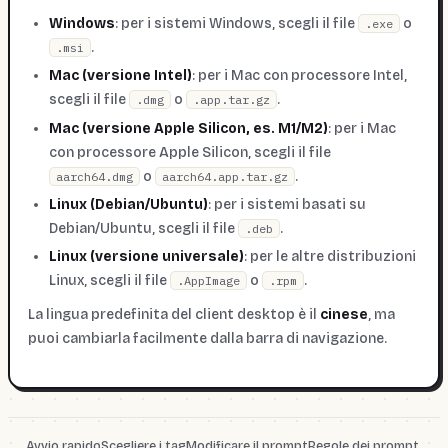
Windows
: per i sistemi Windows, scegli il file
o
.exe
.
.msi
Mac (versione Intel)
: per i Mac con processore Intel,
scegli il file
o
.
.dmg
.app.tar.gz
Mac (versione Apple Silicon, es. M1/M2)
: per i Mac
con processore Apple Silicon, scegli il file
o
.
aarch64.dmg
aarch64.app.tar.gz
Linux (Debian/Ubuntu)
: per i sistemi basati su
Debian/Ubuntu, scegli il file
.
.deb
Linux (versione universale)
: per le altre distribuzioni
Linux, scegli il file
o
.
.AppImage
.rpm
La lingua predefinita del client desktop è il
cinese
, ma
puoi cambiarla facilmente dalla barra di navigazione.
Avvio rapido
Scegliere i tag
Modificare il prompt
Regole dei prompt