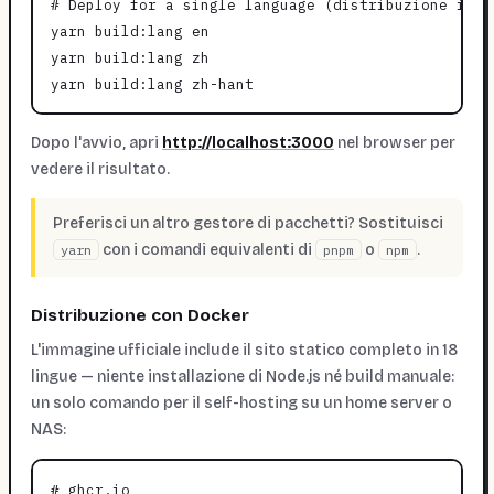
# Deploy for a single language (distribuzione in un
yarn build:lang en

yarn build:lang zh

Dopo l'avvio, apri
http://localhost:3000
nel browser per
vedere il risultato.
Preferisci un altro gestore di pacchetti? Sostituisci
con i comandi equivalenti di
o
.
yarn
pnpm
npm
Distribuzione con Docker
L'immagine ufficiale include il sito statico completo in 18
lingue — niente installazione di Node.js né build manuale:
un solo comando per il self-hosting su un home server o
NAS:
# ghcr.io
