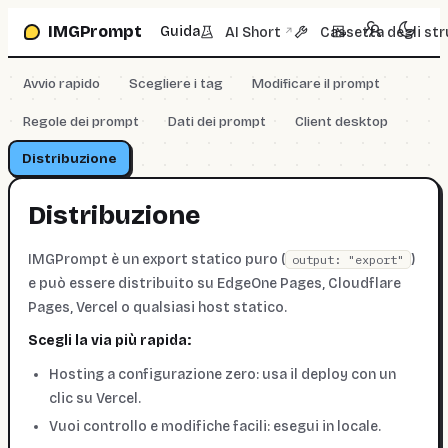
Vai alla casella prompt
IMGPrompt
Guida
AI Short
Cassetta degli str
↗
Avvio rapido
Scegliere i tag
Modificare il prompt
Regole dei prompt
Dati dei prompt
Client desktop
Distribuzione
Distribuzione
IMGPrompt è un export statico puro (
)
output: "export"
e può essere distribuito su EdgeOne Pages, Cloudflare
Pages, Vercel o qualsiasi host statico.
Scegli la via più rapida:
Hosting a configurazione zero: usa il deploy con un
clic su Vercel.
Vuoi controllo e modifiche facili: esegui in locale.