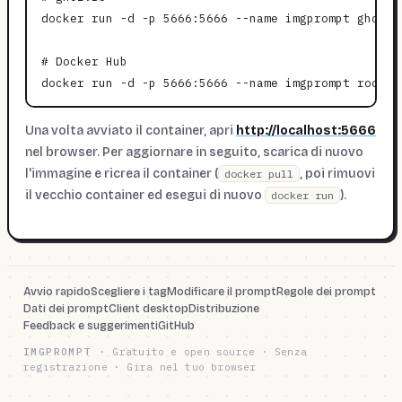
docker run -d -p 5666:5666 --name imgprompt ghcr.i
# Docker Hub

Una volta avviato il container, apri
http://localhost:5666
nel browser. Per aggiornare in seguito, scarica di nuovo
l'immagine e ricrea il container (
, poi rimuovi
docker pull
il vecchio container ed esegui di nuovo
).
docker run
Avvio rapido
Scegliere i tag
Modificare il prompt
Regole dei prompt
Dati dei prompt
Client desktop
Distribuzione
Feedback e suggerimenti
GitHub
IMGPROMPT
·
Gratuito e open source · Senza
registrazione · Gira nel tuo browser