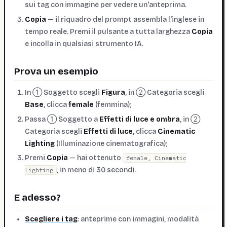
sui tag con immagine per vedere un'anteprima.
Copia
— il riquadro del prompt assembla l'inglese in
tempo reale. Premi il pulsante a tutta larghezza
Copia
e incolla in qualsiasi strumento IA.
Prova un esempio
In ① Soggetto scegli
Figura
, in ② Categoria scegli
Base
, clicca
female
(femmina);
Passa ① Soggetto a
Effetti di luce e ombra
, in ②
Categoria scegli
Effetti di luce
, clicca
Cinematic
Lighting
(Illuminazione cinematografica);
Premi
Copia
— hai ottenuto
female, Cinematic
, in meno di 30 secondi.
Lighting
E adesso?
Scegliere i tag
: anteprime con immagini, modalità