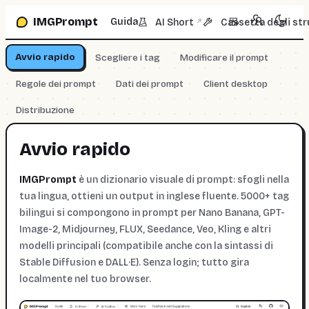
Vai alla casella prompt
IMGPrompt
Guida
AI Short
Cassetta degli str
↗
Avvio rapido
Scegliere i tag
Modificare il prompt
Regole dei prompt
Dati dei prompt
Client desktop
Distribuzione
Avvio rapido
IMGPrompt
è un dizionario visuale di prompt: sfogli nella
tua lingua, ottieni un output in inglese fluente. 5000+ tag
bilingui si compongono in prompt per Nano Banana, GPT-
Image-2, Midjourney, FLUX, Seedance, Veo, Kling e altri
modelli principali (compatibile anche con la sintassi di
Stable Diffusion e DALL·E). Senza login; tutto gira
localmente nel tuo browser.