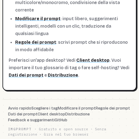
multicolore/monocromo, condivisione della vista
corrente
Modificare il prompt
: input libero, suggerimenti
intelligenti, modelli con un clic, traduzione da
qualsiasi lingua
Regole dei prompt
: scrivi prompt che si riproducono
in modo affidabile
Preferisci un'app desktop? Vedi
Client desktop
. Vuoi
importare il tuo glossario di tag o fare self-hosting? Vedi
Dati dei prompt
e
Distribuzione
.
Avvio rapido
Scegliere i tag
Modificare il prompt
Regole dei prompt
Dati dei prompt
Client desktop
Distribuzione
Feedback e suggerimenti
GitHub
IMGPROMPT
·
Gratuito e open source · Senza
registrazione · Gira nel tuo browser