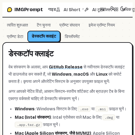
प्रॉम्प्ट बॉक्स पर जाएँ
IMGPrompt
गाइड
अधिक ट
AI Short
AI टूलबॉक्स
↗
↗
त्वरित शुरुआत
टैग चुनना
प्रॉम्प्ट संपादन
इमेज प्रॉम्प्ट नियम
डेस्कटॉप क्लाइंट
प्रॉम्प्ट डेटा
डिप्लॉयमेंट
डेस्कटॉप क्लाइंट
वेब संस्करण के अलावा, आप
GitHub Release
से नवीनतम डेस्कटॉप क्लाइंट
भी डाउनलोड कर सकते हैं, जो
Windows
,
macOS
और
Linux
को सपोर्ट
करता है। कृपया अपने ऑपरेटिंग सिस्टम के अनुसार उपयुक्त फ़ाइल चुनें:
अगर आपको नेटिव विंडो, आसान सिस्टम-स्तरीय शॉर्टकट और ब्राउज़र टैब के बिना
एकाग्र वर्कफ़्लो चाहिए तो डेस्कटॉप संस्करण चुनें।
Windows
: Windows सिस्टम के लिए
या
फ़ाइल चुनें।
.exe
.msi
Mac (Intel संस्करण)
: Intel प्रोसेसर वाले Mac के लिए
या
.dmg
फ़ाइल चुनें।
.app.tar.gz
Mac (Apple Silicon संस्करण, जैसे M1/M2)
: Apple Silicon