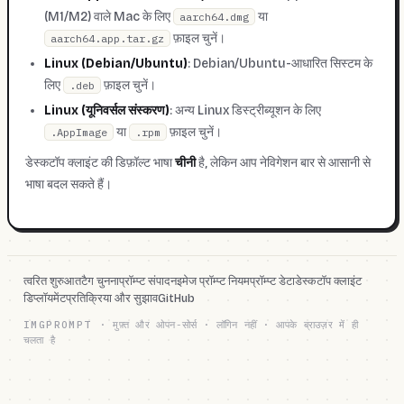
(M1/M2) वाले Mac के लिए
या
aarch64.dmg
फ़ाइल चुनें।
aarch64.app.tar.gz
Linux (Debian/Ubuntu)
: Debian/Ubuntu-आधारित सिस्टम के
लिए
फ़ाइल चुनें।
.deb
Linux (यूनिवर्सल संस्करण)
: अन्य Linux डिस्ट्रीब्यूशन के लिए
या
फ़ाइल चुनें।
.AppImage
.rpm
डेस्कटॉप क्लाइंट की डिफ़ॉल्ट भाषा
चीनी
है, लेकिन आप नेविगेशन बार से आसानी से
भाषा बदल सकते हैं।
त्वरित शुरुआत
टैग चुनना
प्रॉम्प्ट संपादन
इमेज प्रॉम्प्ट नियम
प्रॉम्प्ट डेटा
डेस्कटॉप क्लाइंट
डिप्लॉयमेंट
प्रतिक्रिया और सुझाव
GitHub
IMGPROMPT
·
मुफ़्त और ओपन-सोर्स · लॉगिन नहीं · आपके ब्राउज़र में ही
चलता है