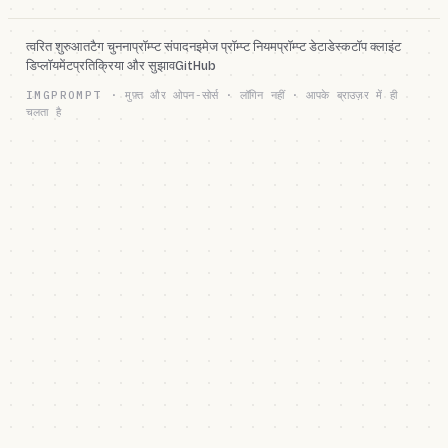
त्वरित शुरुआत
टैग चुनना
प्रॉम्प्ट संपादन
इमेज प्रॉम्प्ट नियम
प्रॉम्प्ट डेटा
डेस्कटॉप क्लाइंट
डिप्लॉयमेंट
प्रतिक्रिया और सुझाव
GitHub
IMGPROMPT
·
मुफ़्त और ओपन-सोर्स · लॉगिन नहीं · आपके ब्राउज़र में ही
चलता है