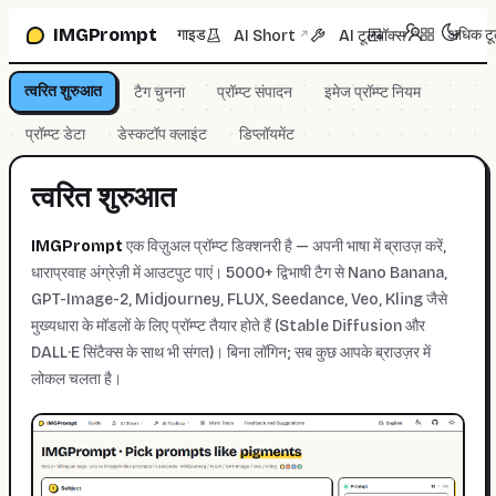
प्रॉम्प्ट बॉक्स पर जाएँ
IMGPrompt
गाइड
अधिक ट
AI Short
AI टूलबॉक्स
↗
↗
त्वरित शुरुआत
टैग चुनना
प्रॉम्प्ट संपादन
इमेज प्रॉम्प्ट नियम
प्रॉम्प्ट डेटा
डेस्कटॉप क्लाइंट
डिप्लॉयमेंट
त्वरित शुरुआत
IMGPrompt
एक विज़ुअल प्रॉम्प्ट डिक्शनरी है — अपनी भाषा में ब्राउज़ करें,
धाराप्रवाह अंग्रेज़ी में आउटपुट पाएं। 5000+ द्विभाषी टैग से Nano Banana,
GPT-Image-2, Midjourney, FLUX, Seedance, Veo, Kling जैसे
मुख्यधारा के मॉडलों के लिए प्रॉम्प्ट तैयार होते हैं (Stable Diffusion और
DALL·E सिंटैक्स के साथ भी संगत)। बिना लॉगिन; सब कुछ आपके ब्राउज़र में
लोकल चलता है।