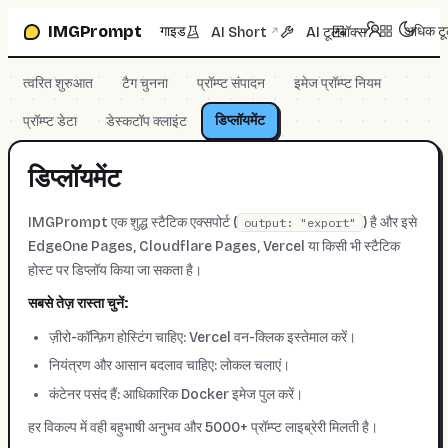
प्रॉम्प्ट बॉक्स पर जाएँ
IMGPrompt
गाइड
अधिक ट
AI Short
AI टूलबॉक्स
↗
↗
त्वरित शुरुआत
टैग चुनना
प्रॉम्प्ट संपादन
इमेज प्रॉम्प्ट नियम
डिप्लॉयमेंट
प्रॉम्प्ट डेटा
डेस्कटॉप क्लाइंट
डिप्लॉयमेंट
IMGPrompt एक शुद्ध स्टैटिक एक्सपोर्ट (
) है और इसे
output: "export"
EdgeOne Pages, Cloudflare Pages, Vercel या किसी भी स्टैटिक
होस्ट पर डिप्लॉय किया जा सकता है।
सबसे तेज़ रास्ता चुनें:
ज़ीरो-कॉन्फ़िग होस्टिंग चाहिए: Vercel वन-क्लिक इस्तेमाल करें।
नियंत्रण और आसान बदलाव चाहिए: लोकल चलाएं।
कंटेनर पसंद हैं: आधिकारिक Docker इमेज पुल करें।
हर विकल्प में वही बहुभाषी अनुभव और 5000+ प्रॉम्प्ट लाइब्रेरी मिलती है।