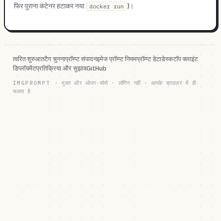
फिर पुराना कंटेनर हटाकर नया
)।
docker run
त्वरित शुरुआत
टैग चुनना
प्रॉम्प्ट संपादन
इमेज प्रॉम्प्ट नियम
प्रॉम्प्ट डेटा
डेस्कटॉप क्लाइंट
डिप्लॉयमेंट
प्रतिक्रिया और सुझाव
GitHub
IMGPROMPT
·
मुफ़्त और ओपन-सोर्स · लॉगिन नहीं · आपके ब्राउज़र में ही
चलता है