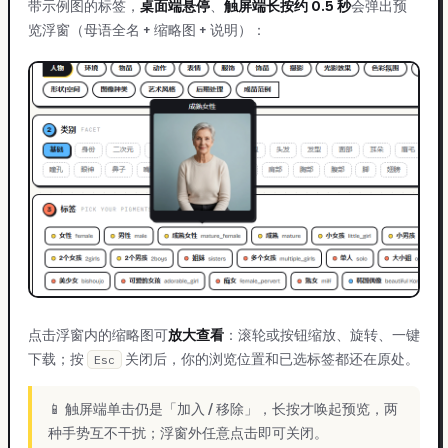
带示例图的标签，
桌面端悬停
、
触屏端长按约 0.5 秒
会弹出预
览浮窗（母语全名 + 缩略图 + 说明）：
点击浮窗内的缩略图可
放大查看
：滚轮或按钮缩放、旋转、一键
下载；按
关闭后，你的浏览位置和已选标签都还在原处。
Esc
📱 触屏端单击仍是「加入 / 移除」，长按才唤起预览，两
种手势互不干扰；浮窗外任意点击即可关闭。