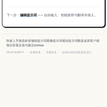
下一步：
编辑提示词
—— 自由输入、智能推荐与翻译并插入。
快速上手
挑选标签
编辑提示词
图像提示词规则
提示词数据
桌面客户端
项目部署
反馈与建议
GitHub
IMGPROMPT
·
免费开源 · 无需登录 · 全程在你的浏览器里运行