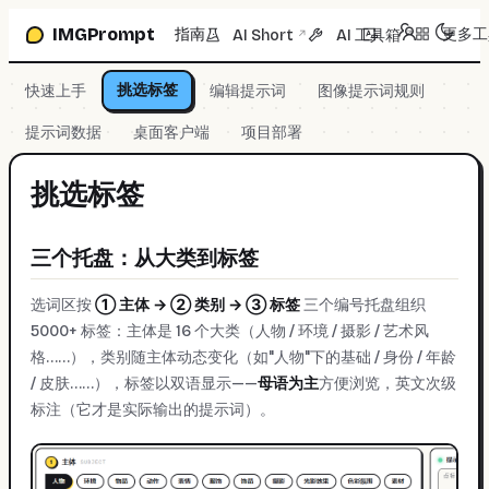
跳到提示词框
IMGPrompt
指南
更多工
AI Short
AI 工具箱
↗
↗
挑选标签
快速上手
编辑提示词
图像提示词规则
提示词数据
桌面客户端
项目部署
挑选标签
三个托盘：从大类到标签
选词区按
① 主体 → ② 类别 → ③ 标签
三个编号托盘组织
5000+ 标签：主体是 16 个大类（人物 / 环境 / 摄影 / 艺术风
格……），类别随主体动态变化（如"人物"下的基础 / 身份 / 年龄
/ 皮肤……），标签以双语显示——
母语为主
方便浏览，英文次级
标注（它才是实际输出的提示词）。