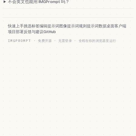
不会英文也能用 IMGPrompt 吗？
快速上手
挑选标签
编辑提示词
图像提示词规则
提示词数据
桌面客户端
项目部署
反馈与建议
GitHub
IMGPROMPT
·
免费开源 · 无需登录 · 全程在你的浏览器里运行