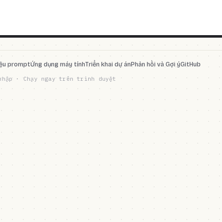
iệu prompt
Ứng dụng máy tính
Triển khai dự án
Phản hồi và Gợi ý
GitHub
nhập · Chạy ngay trên trình duyệt