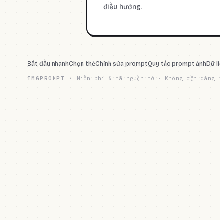
điều hướng.
Bắt đầu nhanh
Chọn thẻ
Chỉnh sửa prompt
Quy tắc prompt ảnh
Dữ l
IMGPROMPT
·
Miễn phí & mã nguồn mở · Không cần đăng 