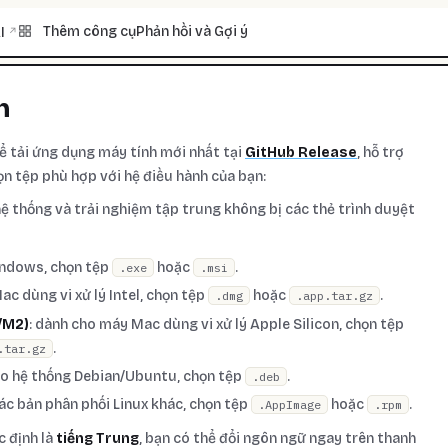
Thêm công cụ
Phản hồi và Gợi ý
I
↗
h
ể tải ứng dụng máy tính mới nhất tại
GitHub Release
, hỗ trợ
ọn tệp phù hợp với hệ điều hành của bạn:
ệ thống và trải nghiệm tập trung không bị các thẻ trình duyệt
indows, chọn tệp
hoặc
.
.exe
.msi
ac dùng vi xử lý Intel, chọn tệp
hoặc
.
.dmg
.app.tar.gz
1/M2)
: dành cho máy Mac dùng vi xử lý Apple Silicon, chọn tệp
.
.tar.gz
ho hệ thống Debian/Ubuntu, chọn tệp
.
.deb
các bản phân phối Linux khác, chọn tệp
hoặc
.
.AppImage
.rpm
 định là
tiếng Trung
, bạn có thể đổi ngôn ngữ ngay trên thanh