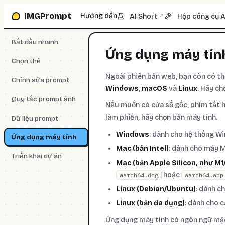
Chuyển tới ô prompt
IMGPrompt
Hướng dẫn
AI Short
Hộp công cụ A
↗
Bắt đầu nhanh
Ứng dụng máy tín
Chọn thẻ
Ngoài phiên bản web, bạn còn có th
Chỉnh sửa prompt
Windows
,
macOS
và
Linux
. Hãy ch
Quy tắc prompt ảnh
Nếu muốn có cửa sổ gốc, phím tắt h
làm phiền, hãy chọn bản máy tính.
Dữ liệu prompt
Windows
: dành cho hệ thống W
Ứng dụng máy tính
Mac (bản Intel)
: dành cho máy M
Triển khai dự án
Mac (bản Apple Silicon, như M
hoặc
aarch64.dmg
aarch64.app
Linux (Debian/Ubuntu)
: dành c
Linux (bản đa dụng)
: dành cho 
Ứng dụng máy tính có ngôn ngữ mặc