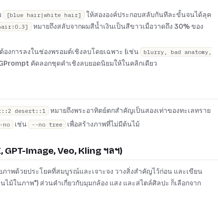
ม
ให้สององค์ประกอบสลับกันทีละขั้นจนได้ลุค
[blue hair|white hair]
หมายถึงสลับจากผมสีน้ำเงินเป็นสีขาวเมื่อวาดถึง 30% ของ
hair:0.3]
ม่ต้องการลงในช่องพรอมต์เชิงลบโดยเฉพาะ (เช่น
blurry, bad anatomy,
Prompt คัดลอกชุดคำเชิงลบยอดนิยมให้ในคลิกเดียว
หมายถึงพระอาทิตย์ตกสำคัญเป็นสองเท่าของทะเลทราย
t::2 desert::1
เช่น
เพื่อสร้างภาพที่ไม่มีต้นไม้
-no
--no tree
 GPT-Image, Veo, Kling ฯลฯ)
ายภาพด้วยประโยคที่สมบูรณ์และเจาะจง วางสิ่งสำคัญไว้ก่อน และเขียน
มีต้นไม้ในภาพ") ส่วนคำเกี่ยวกับมุมกล้อง แสง และสไตล์ศิลปะ ก็เลือกจาก