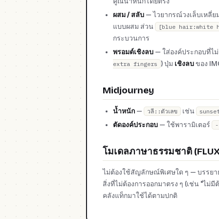
คูณน้ำหนักโดยตรง
ผสม / สลับ
— ไวยากรณ์วงเล็บเหลี่ย
แบบผสม ส่วน
[blue hair:white 
กระบวนการ
พรอมต์เชิงลบ
— ใส่องค์ประกอบที่ไ
) ปุ่ม
เชิงลบ
ของ IMG
extra fingers
Midjourney
น้ำหนัก
—
เช่น
วลี::ตัวเลข
sunse
ตัดองค์ประกอบ
— ใช้พารามิเตอร์
-
โมเดลภาษาธรรมชาติ (FLUX,
ไม่ต้องใช้สัญลักษณ์พิเศษใด ๆ — บรรย
สิ่งที่ไม่ต้องการออกมาตรง ๆ (เช่น "ไม่
คลังแท็กมาใช้ได้ตามปกติ