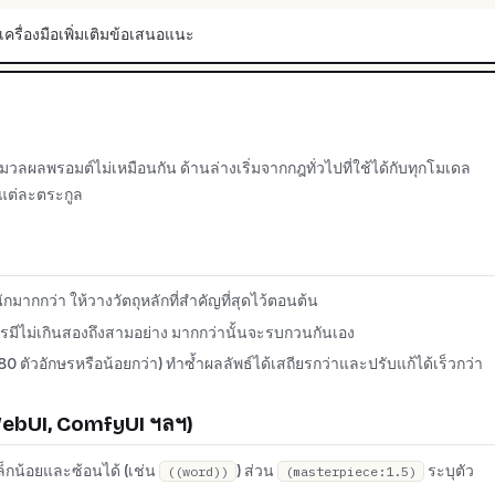
เครื่องมือเพิ่มเติม
ข้อเสนอแนะ
ผลพรอมต์ไม่เหมือนกัน ด้านล่างเริ่มจากกฎทั่วไปที่ใช้ได้กับทุกโมเดล
งแต่ละตระกูล
ักมากกว่า ให้วางวัตถุหลักที่สำคัญที่สุดไว้ตอนต้น
รมีไม่เกินสองถึงสามอย่าง มากกว่านั้นจะรบกวนกันเอง
0 ตัวอักษรหรือน้อยกว่า) ทำซ้ำผลลัพธ์ได้เสถียรกว่าและปรับแก้ได้เร็วกว่า
WebUI, ComfyUI ฯลฯ)
ล็กน้อยและซ้อนได้ (เช่น
) ส่วน
ระบุตัว
((word))
(masterpiece:1.5)