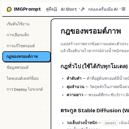
ข้ามไปที่กล่องพรอมต์
IMGPrompt
คู่มือ
AI Short
กล่องเครื่องมือ AI
↗
↗
เริ่มต้นใช้งาน
กฎของพรอมต์ภาพ
การเลือกแท็ก
แอปสร้างภาพจากข้อความแต่ละตัวประมวล
การแก้ไขพรอมต์
แล้วจึงอธิบายไวยากรณ์ถ่วงน้ำหนักขอ
กฎของพรอมต์ภาพ
กฎทั่วไป (ใช้ได้กับทุกโมเดล)
ข้อมูลพรอมต์
ไคลเอนต์เดสก์ท็อป
ลำดับคำ
— คำที่อยู่ต้นพรอมต์มีน้ำหน
คุมจำนวน
— วัตถุหลักในภาพหนึ่งคว
การ Deploy โปรเจกต์
ความยาว
— พรอมต์ที่กระชับ (ราว 38
ตระกูล Stable Diffusion (
วงเล็บถ่วงน้ำหนัก
—
เน้นเ
(word)