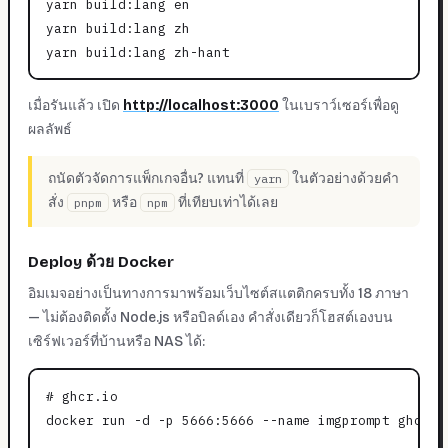
yarn build:lang en

yarn build:lang zh

เมื่อรันแล้ว เปิด
http://localhost:3000
ในเบราว์เซอร์เพื่อดู
ผลลัพธ์
ถนัดตัวจัดการแพ็กเกจอื่น? แทนที่
ในตัวอย่างด้วยคำ
yarn
สั่ง
หรือ
ที่เทียบเท่าได้เลย
pnpm
npm
Deploy ด้วย Docker
อิมเมจอย่างเป็นทางการมาพร้อมเว็บไซต์สแตติกครบทั้ง 18 ภาษา
— ไม่ต้องติดตั้ง Node.js หรือบิลด์เอง คำสั่งเดียวก็โฮสต์เองบน
เซิร์ฟเวอร์ที่บ้านหรือ NAS ได้:
# ghcr.io

docker run -d -p 5666:5666 --name imgprompt ghcr.i