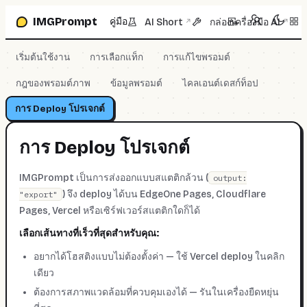
ข้ามไปที่กล่องพรอมต์
IMGPrompt
คู่มือ
AI Short
กล่องเครื่องมือ AI
↗
↗
เริ่มต้นใช้งาน
การเลือกแท็ก
การแก้ไขพรอมต์
กฎของพรอมต์ภาพ
ข้อมูลพรอมต์
ไคลเอนต์เดสก์ท็อป
การ Deploy โปรเจกต์
การ Deploy โปรเจกต์
IMGPrompt เป็นการส่งออกแบบสแตติกล้วน (
output:
) จึง deploy ได้บน EdgeOne Pages, Cloudflare
"export"
Pages, Vercel หรือเซิร์ฟเวอร์สแตติกใดก็ได้
เลือกเส้นทางที่เร็วที่สุดสำหรับคุณ:
อยากได้โฮสติงแบบไม่ต้องตั้งค่า — ใช้ Vercel deploy ในคลิก
เดียว
ต้องการสภาพแวดล้อมที่ควบคุมเองได้ — รันในเครื่องยืดหยุ่น