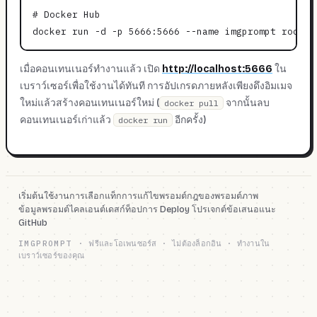
# Docker Hub

เมื่อคอนเทนเนอร์ทำงานแล้ว เปิด
http://localhost:5666
ใน
เบราว์เซอร์เพื่อใช้งานได้ทันที การอัปเกรดภายหลังเพียงดึงอิมเมจ
ใหม่แล้วสร้างคอนเทนเนอร์ใหม่ (
จากนั้นลบ
docker pull
คอนเทนเนอร์เก่าแล้ว
อีกครั้ง)
docker run
เริ่มต้นใช้งาน
การเลือกแท็ก
การแก้ไขพรอมต์
กฎของพรอมต์ภาพ
ข้อมูลพรอมต์
ไคลเอนต์เดสก์ท็อป
การ Deploy โปรเจกต์
ข้อเสนอแนะ
GitHub
IMGPROMPT
·
ฟรีและโอเพนซอร์ส · ไม่ต้องล็อกอิน · ทำงานใน
เบราว์เซอร์ของคุณ