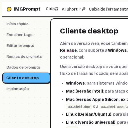
Ir para a caixa de prompt
IMGPrompt
Guia
AI Short
Caixa de ferramenta
↗
Início rápido
Cliente desktop
Escolher tags
Além da versão web, você também 
Editar prompts
Release
, com suporte a
Windows
Regras de prompts
operacional:
Use a versão desktop se você quer
Dados de prompts
fluxo de trabalho focado, sem aba
Cliente desktop
Windows
: para sistemas Windo
Implantação
Mac (versão Intel)
: para Macs 
Mac (versão Apple Silicon, ex.
ou
aarch64.dmg
aarch64.app.t
Linux (Debian/Ubuntu)
: para s
Linux (versão universal)
: para