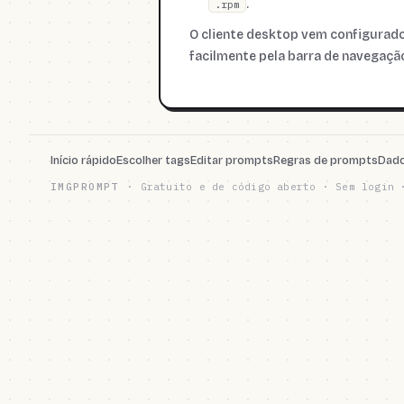
.
.rpm
O cliente desktop vem configura
facilmente pela barra de navegaçã
Início rápido
Escolher tags
Editar prompts
Regras de prompts
Dado
IMGPROMPT
·
Gratuito e de código aberto · Sem login 