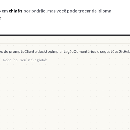
do em
chinês
por padrão, mas você pode trocar de idioma
o.
s de prompts
Cliente desktop
Implantação
Comentários e sugestões
GitHu
· Roda no seu navegador