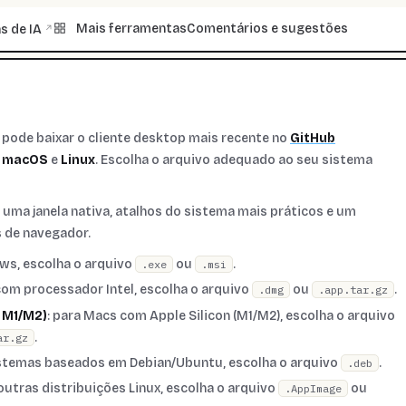
Mais ferramentas
Comentários e sugestões
s de IA
↗
pode baixar o cliente desktop mais recente no
GitHub
,
macOS
e
Linux
. Escolha o arquivo adequado ao seu sistema
 uma janela nativa, atalhos do sistema mais práticos e um
s de navegador.
ws, escolha o arquivo
ou
.
.exe
.msi
com processador Intel, escolha o arquivo
ou
.
.dmg
.app.tar.gz
: M1/M2)
: para Macs com Apple Silicon (M1/M2), escolha o arquivo
.
ar.gz
istemas baseados em Debian/Ubuntu, escolha o arquivo
.
.deb
 outras distribuições Linux, escolha o arquivo
ou
.AppImage