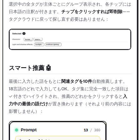
選択中の全タグが主体ごとにグループ表示され、各チップには
日本語の注釈が付きます。
チップをクリックすれば即削除
——
タグクラウドに戻って探し直す必要はありません：
スマート推薦 🤖
最後に入力した語をもとに
関連タグを10件
自動推薦します。
18言語のどれで入力してもOK。タグ集に完全一致した項目は
✓ 付きでハイライトされ、推薦のどれかをクリックすると
入
力中の最後の語だけ
が置き換わります（それより前の内容には
影響しません）：