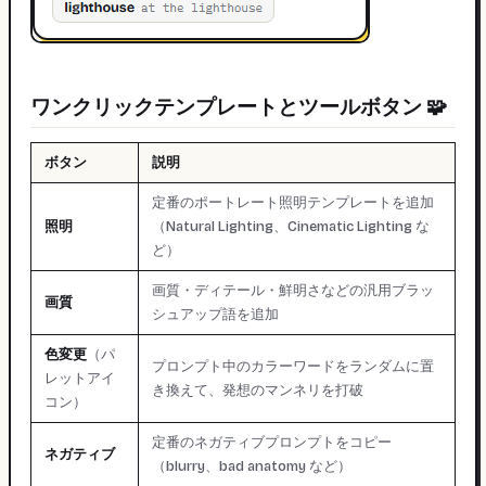
ワンクリックテンプレートとツールボタン 🧩
ボタン
説明
定番のポートレート照明テンプレートを追加
照明
（Natural Lighting、Cinematic Lighting な
ど）
画質・ディテール・鮮明さなどの汎用ブラッ
画質
シュアップ語を追加
色変更
（パ
プロンプト中のカラーワードをランダムに置
レットアイ
き換えて、発想のマンネリを打破
コン）
定番のネガティブプロンプトをコピー
ネガティブ
（blurry、bad anatomy など）