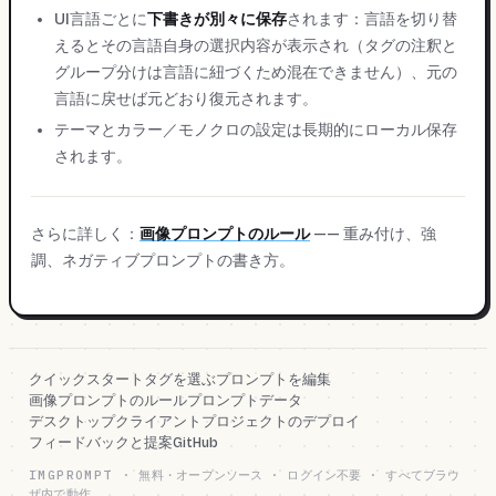
UI言語ごとに
下書きが別々に保存
されます：言語を切り替
えるとその言語自身の選択内容が表示され（タグの注釈と
グループ分けは言語に紐づくため混在できません）、元の
言語に戻せば元どおり復元されます。
テーマとカラー／モノクロの設定は長期的にローカル保存
されます。
さらに詳しく：
画像プロンプトのルール
—— 重み付け、強
調、ネガティブプロンプトの書き方。
クイックスタート
タグを選ぶ
プロンプトを編集
画像プロンプトのルール
プロンプトデータ
デスクトップクライアント
プロジェクトのデプロイ
フィードバックと提案
GitHub
IMGPROMPT
·
無料・オープンソース · ログイン不要 · すべてブラウ
ザ内で動作