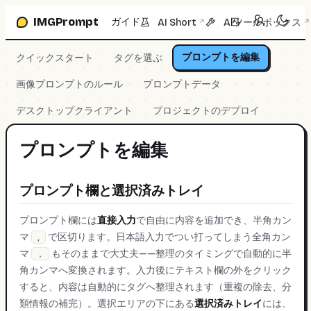
プロンプト欄へスキップ
IMGPrompt
ガイド
AI Short
AIツールボックス
↗
↗
プロンプトを編集
クイックスタート
タグを選ぶ
画像プロンプトのルール
プロンプトデータ
デスクトップクライアント
プロジェクトのデプロイ
プロンプトを編集
プロンプト欄と選択済みトレイ
プロンプト欄には
直接入力
で自由に内容を追加でき、半角カン
マ
で区切ります。日本語入力でつい打ってしまう全角カン
,
マ
もそのままで大丈夫——整理のタイミングで自動的に半
，
角カンマへ変換されます。入力後にテキスト欄の外をクリック
すると、内容は自動的にタグへ整理されます（重複の除去、分
類情報の補完）。選択エリアの下にある
選択済みトレイ
には、