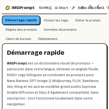
Aller à la boîte de prompt
IMGPrompt
Guide
AI Short
Boîte à outils IA
↗
↗
Démarrage rapide
Choisir les tags
Éditer le prompt
Règles des prompts
Données de prompts
Client de bureau
Déploiement
Démarrage rapide
IMGPrompt
est un dictionnaire visuel de prompts —
parcourez dans votre langue, obtenez un anglais fluide.
5000+ tags bilingues se combinent en prompts pour
Nano Banana, GPT-Image-2, Midjourney, FLUX, Seedance,
Veo, Kling et les autres modèles grand public (syntaxe
Stable Diffusion et DALL·E également compatible). Sans
inscription ; tout fonctionne localement dans votre
navigateur.