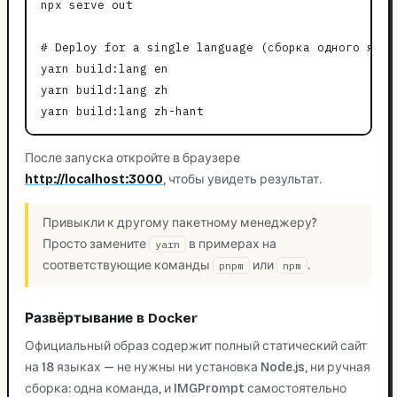
npx serve out

# Deploy for a single language (сборка одного языка
yarn build:lang en

yarn build:lang zh

После запуска откройте в браузере
http://localhost:3000
, чтобы увидеть результат.
Привыкли к другому пакетному менеджеру?
Просто замените
в примерах на
yarn
соответствующие команды
или
.
pnpm
npm
Развёртывание в Docker
Официальный образ содержит полный статический сайт
на 18 языках — не нужны ни установка Node.js, ни ручная
сборка: одна команда, и IMGPrompt самостоятельно