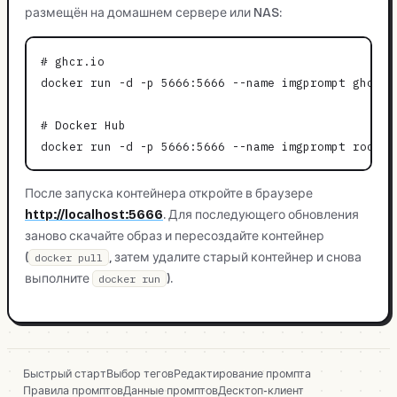
размещён на домашнем сервере или NAS:
# ghcr.io

docker run -d -p 5666:5666 --name imgprompt ghcr.i
# Docker Hub

После запуска контейнера откройте в браузере
http://localhost:5666
. Для последующего обновления
заново скачайте образ и пересоздайте контейнер
(
, затем удалите старый контейнер и снова
docker pull
выполните
).
docker run
Быстрый старт
Выбор тегов
Редактирование промпта
Правила промптов
Данные промптов
Десктоп-клиент