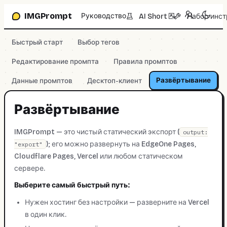
Перейти к полю промпта
IMGPrompt
Руководство
AI Short
Набор инс
↗
Быстрый старт
Выбор тегов
Редактирование промпта
Правила промптов
Развёртывание
Данные промптов
Десктоп-клиент
Развёртывание
IMGPrompt — это чистый статический экспорт (
output:
); его можно развернуть на EdgeOne Pages,
"export"
Cloudflare Pages, Vercel или любом статическом
сервере.
Выберите самый быстрый путь:
Нужен хостинг без настройки — разверните на Vercel
в один клик.