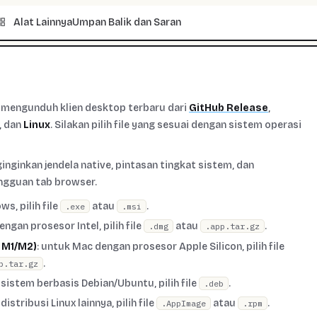
Alat Lainnya
Umpan Balik dan Saran
t mengunduh klien desktop terbaru dari
GitHub Release
,
, dan
Linux
. Silakan pilih file yang sesuai dengan sistem operasi
ginginkan jendela native, pintasan tingkat sistem, dan
ngguan tab browser.
s, pilih file
atau
.
.exe
.msi
ngan prosesor Intel, pilih file
atau
.
.dmg
.app.tar.gz
. M1/M2)
: untuk Mac dengan prosesor Apple Silicon, pilih file
.
p.tar.gz
 sistem berbasis Debian/Ubuntu, pilih file
.
.deb
 distribusi Linux lainnya, pilih file
atau
.
.AppImage
.rpm