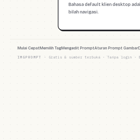
Bahasa default klien desktop ada
bilah navigasi.
Mulai Cepat
Memilih Tag
Mengedit Prompt
Aturan Prompt Gambar
IMGPROMPT
·
Gratis & sumber terbuka · Tanpa login · 