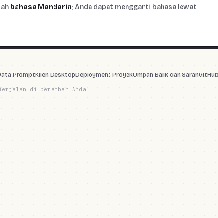
lah
bahasa Mandarin
; Anda dapat mengganti bahasa lewat
Data Prompt
Klien Desktop
Deployment Proyek
Umpan Balik dan Saran
GitHu
Berjalan di peramban Anda