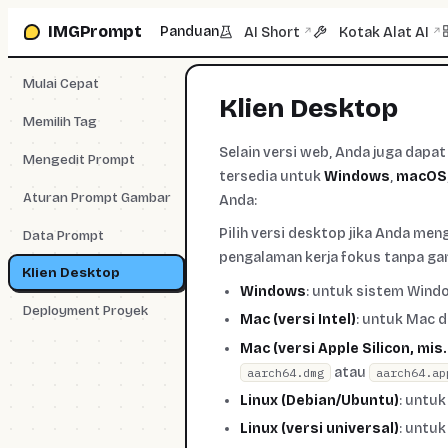
Lompat ke kotak prompt
IMGPrompt
Panduan
AI Short
Kotak Alat AI
↗
↗
Mulai Cepat
Klien Desktop
Memilih Tag
Selain versi web, Anda juga dapa
Mengedit Prompt
tersedia untuk
Windows
,
macOS
Aturan Prompt Gambar
Anda:
Pilih versi desktop jika Anda men
Data Prompt
pengalaman kerja fokus tanpa ga
Klien Desktop
Windows
: untuk sistem Window
Deployment Proyek
Mac (versi Intel)
: untuk Mac de
Mac (versi Apple Silicon, mis
atau
aarch64.dmg
aarch64.ap
Linux (Debian/Ubuntu)
: untuk
Linux (versi universal)
: untuk